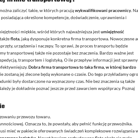
można zaliczyć takie, w których pracują
wykwalifikowani pracownicy
. N
posiadająca określone kompetencje, doświadczenie, uprawnienia i
ejętności miękkie, wśród których najważniejsza jest
umiejętność
 także
flota
, jaką dysponuje konkretna firma transportowa. Nowoczesne a
zęty, urządzenia i naczepy. To sprawi, że proces transportu będzie
irmy transportowej także nie pozostaje bez znaczenia. Bardzo ważne jest
edycją, transportem i logistyką. O ile przepływ informacji jest sprawny
efektywniejszy.
Dobra firma transportowa to taka firma, w której bardzo
kie zostaną jej zlecone będą wykonane o czasie. Do tego przykładamy og
 ładunki były dostarczone na wyznaczony czas. Nie bez znaczenia są także
 Należy je dokładnie poznać jeszcze przed zawarciem współpracy. Poznaj
ie
anizowaniu przewozu towaru.
ynnościowej. Oznacza to, że powstały, aby pełnić funkcję przewoźnika.
 musi mieć w pakiecie oferowanych świadczeń kompleksowe rozwiązania 
ienaganna logistyka
. Nawet bowiem rozbudowana flota okaże się mało