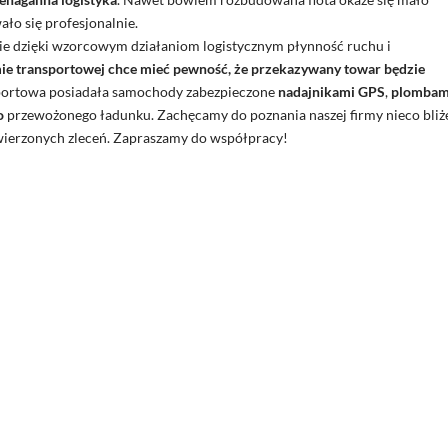
ało się profesjonalnie.
e dzięki wzorcowym działaniom logistycznym płynność ruchu i
rmie transportowej chce mieć pewność, że przekazywany towar będzie
ansportowa posiadała samochody zabezpieczone
nadajnikami GPS
,
plombam
o
przewożonego ładunku. Zachęcamy do poznania naszej firmy nieco bliże
owierzonych zleceń. Zapraszamy do współpracy!