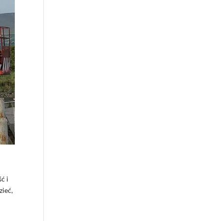
ć i
zieć,