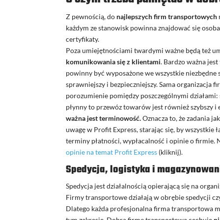
Z pewnością, do
najlepszych firm transportowych
każdym ze stanowisk powinna znajdować się osoba 
certyfikaty.
Poza umiejętnościami twardymi ważne będą też umi
komunikowania się z klientami
. Bardzo ważna jest
powinny być wyposażone we wszystkie niezbędne spr
sprawniejszy i bezpieczniejszy. Sama organizacja f
porozumienie pomiędzy poszczególnymi działami: sp
płynny to przewóz towarów jest również szybszy i 
ważna jest terminowość.
Oznacza to, że zadania ja
uwagę w Profit Express, starając się, by wszystkie
terminy płatności, wypłacalność i opinie o firmie.
opinie na temat Profit Express
(kliknij).
Spedycja, logistyka i magazynowan
Spedycja jest działalnością opierającą się na org
Firmy transportowe działają w obrębie spedycji cz
Dlatego każda profesjonalna firma transportowa
tym zakresie. Dobrą firmę transportową cechuje
n